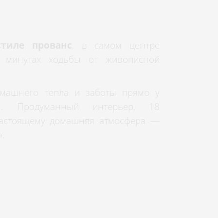
тиле прованс
, в самом центре
х минутах ходьбы от живописной
омашнего тепла и заботы прямо у
ы. Продуманный интерьер, 18
астоящему домашняя атмосфера —
».